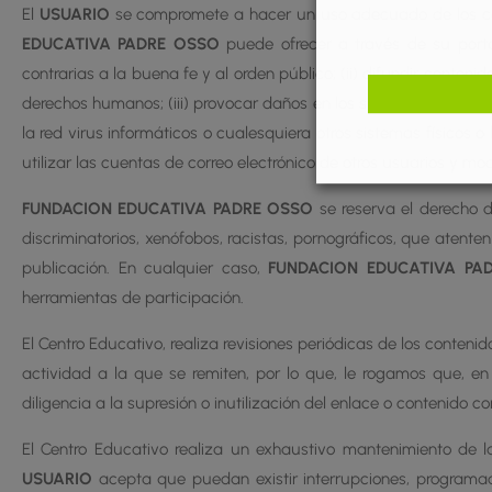
El
USUARIO
se compromete a hacer un uso adecuado de los cont
EDUCATIVA PADRE OSSO
puede ofrecer a través de su portal 
contrarias a la buena fe y al orden público; (ii) difundir conten
derechos humanos; (iii) provocar daños en los sistemas físicos y
la red virus informáticos o cualesquiera otros sistemas físicos 
utilizar las cuentas de correo electrónico de otros usuarios y m
FUNDACION EDUCATIVA PADRE OSSO
se reserva el derecho d
discriminatorios, xenófobos, racistas, pornográficos, que atente
publicación. En cualquier caso,
FUNDACION EDUCATIVA PA
herramientas de participación.
El Centro Educativo, realiza revisiones periódicas de los conten
actividad a la que se remiten, por lo que, le rogamos que, en
diligencia a la supresión o inutilización del enlace o contenido c
El Centro Educativo realiza un exhaustivo mantenimiento de l
USUARIO
acepta que puedan existir interrupciones, programada