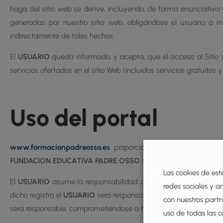
haga del sitio web se derive, incluyendo, de forma enunciativa 
generadas por nuestro sitio web, obligándose el usuario a
indirectamente de tales hechos.
El
USUARIO
queda informado, y acepta, que el acceso al Sitio We
servicios ofertados en el sitio Web (incluidos servicios gratuitos 
Uso del portal
www.formacionpadreosso.es
proporciona el acceso a multitu
FUNDACION EDUCATIVA PADRE OSSO
o a sus licenciantes a lo
Las cookies de est
El
USUARIO
asume la responsabilidad del uso del portal. Dicha
redes sociales y a
dicho registro el
USUARIO
será responsable de aportar informació
con nuestros partne
será responsable, comprometiéndose a hacer un uso diligente y 
uso de todas las c