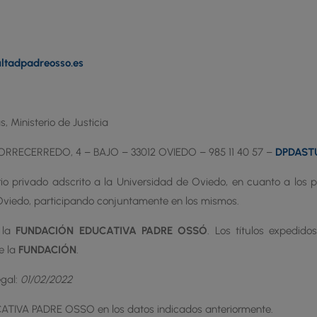
ltadpadreosso.es
, Ministerio de Justicia
TORRECERREDO, 4 – BAJO – 33012 OVIEDO – 985 11 40 57 –
DPDAST
rio privado adscrito a la Universidad de Oviedo, en cuanto a lo
e Oviedo, participando conjuntamente en los mismos.
r la
FUNDACIÓN EDUCATIVA PADRE OSSÓ
. Los títulos expedid
e la
FUNDACIÓN
.
egal:
01/02/2022
ATIVA PADRE OSSO en los datos indicados anteriormente.