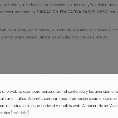
y no limitativa, todo resultado económico, técnico y/o jurídico adv
 mantener indemne a
FUNDACION EDUCATIVA PADRE OSSO
por c
b no supone, por sí mismo, el inicio de una relación comercial o de
y promociones) deberá utilizar los canales habilitados al efecto.
d de informaciones, servicios, programas o datos (en adelante,
s que el
USUARIO
pueda tener acceso.
e sitio web se usan para personalizar el contenido y los anuncios, ofr
 responsabilidad se extiende al registro que fuese necesario para 
nalizar el tráfico. Además, compartimos información sobre el uso que
n veraz y lícita. Como consecuencia de este registro, al
USUARIO
s
rs de redes sociales, publicidad y análisis web. Al hacer clic en "Ace
confidencial de la misma.
ookies.
[más info]