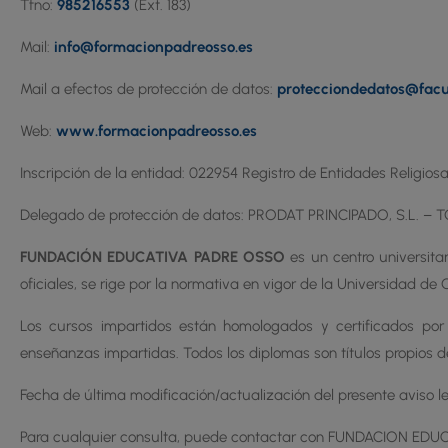
Tfno:
985216553
(Ext. 183)
Mail:
info@formacionpadreosso.es
Mail a efectos de protección de datos:
protecciondedatos@facu
Web:
www.formacionpadreosso.es
Inscripción de la entidad: 022954 Registro de Entidades Religiosas
Delegado de protección de datos: PRODAT PRINCIPADO, S.L. – 
FUNDACIÓN EDUCATIVA PADRE OSSO
es un centro universita
oficiales, se rige por la normativa en vigor de la Universidad d
Los cursos impartidos están homologados y certificados po
enseñanzas impartidas. Todos los diplomas son títulos propios d
Fecha de última modificación/actualización del presente aviso l
Para cualquier consulta, puede contactar con FUNDACION EDUC