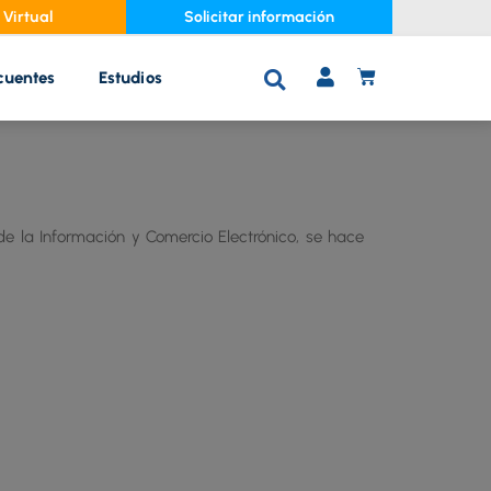
Virtual
Solicitar información
cuentes
Estudios
C
A
R
R
I
T
 de la Información y Comercio Electrónico, se hace
O