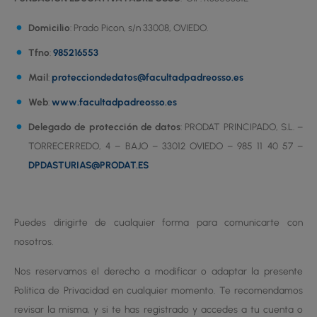
Domicilio
: Prado Picon, s/n 33008, OVIEDO.
Tfno
:
985216553
Mail
:
protecciondedatos@facultadpadreosso.es
Web
:
www.facultadpadreosso.es
Delegado de protección de datos
: PRODAT PRINCIPADO, S.L. –
TORRECERREDO, 4 – BAJO – 33012 OVIEDO – 985 11 40 57 –
DPDASTURIAS@PRODAT.ES
Puedes dirigirte de cualquier forma para comunicarte con
nosotros.
Nos reservamos el derecho a modificar o adaptar la presente
Política de Privacidad en cualquier momento. Te recomendamos
revisar la misma, y si te has registrado y accedes a tu cuenta o