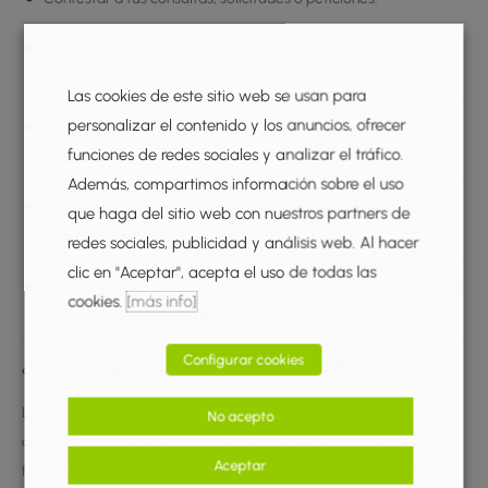
Gestionar el servicio solicitado, contestar tu solicitud, o
tramitar tu petición.
Las cookies de este sitio web se usan para
personalizar el contenido y los anuncios, ofrecer
Información por medios electrónicos, que versen sobre tu
funciones de redes sociales y analizar el tráfico.
solicitud.
Además, compartimos información sobre el uso
Información comercial o de eventos por medios electrónicos,
que haga del sitio web con nuestros partners de
siempre que exista autorización expresa.
redes sociales, publicidad y análisis web. Al hacer
clic en "Aceptar", acepta el uso de todas las
Realizar análisis y mejoras en la Web, sobre nuestros productos
cookies.
[más info]
y servicios. Mejorar nuestra estrategia comercial.
Configurar cookies
¿Cuál es la legitimación para el tratamiento de tus datos?
La aceptación y consentimiento del interesado: En aquellos casos
No acepto
donde para realizar una solicitud sea necesario cumplimentar un
Aceptar
formulario y hacer un «click» en el botón de enviar, la realización