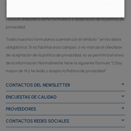
del mismo implicará necesariamente que ha sido informado y ha
otorgado expresamente su consentimiento al contenido de la
cláusula anexada a dicho formulario o aceptación de la política de
privacidad.
Todos nuestros formularios cuentan con el símbolo * en los datos
obligatorios. Si no facilitas esos campos, o no marcas el checkbox
de aceptación de la política de privacidad, no se permitirá el envío
de la información. Normalmente tiene la siguiente fórmula: “□ Soy
mayor de 14 y he leído y acepto la Política de privacidad.”
CONTACTOS DEL NEWSLETTER
ENCUESTAS DE CALIDAD
PROVEEDORES
CONTACTOS REDES SOCIALES