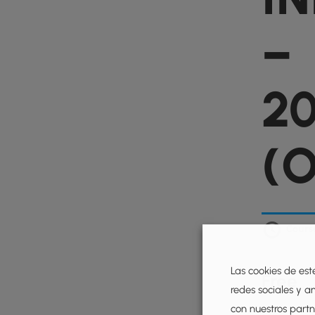
–
2
(
Cours
Las cookies de est
Free
redes sociales y a
con nuestros partne