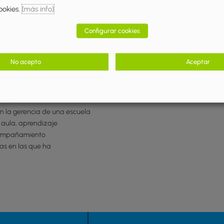
ookies.
[más info]
Configurar cookies
No acepto
Aceptar
 Educación Infantil y Experta en
on más
n la gerencia de una escuela
l aula, aprendizaje
acompañamiento
las en las que ha