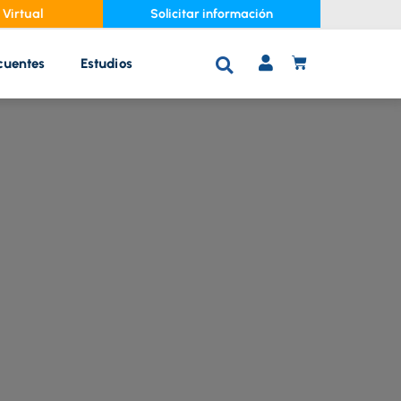
Virtual
Solicitar información
cuentes
Estudios
C
A
R
R
I
T
O