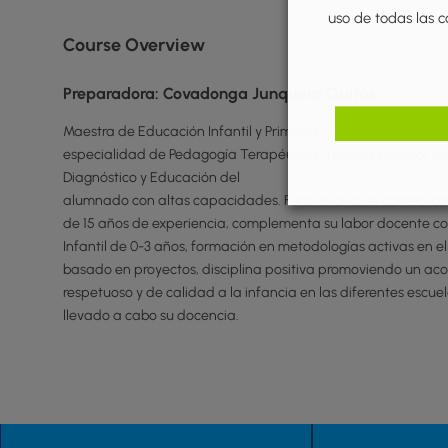
uso de todas las c
Course Overview
Preparadora: Covadonga Junquera Quirós
Maestra de Educación Infantil y Primaria,
especialidad de Pedagogía Terapéutica. Técnica superior de
Diagnóstico y Educación del
alumnado con altas capacidades.
Funcionaria de carrera c
de 15 años de experiencia, complementa su labor docente co
Infantil de 0-3 años, formación en metodologías activas en e
basado en proyectos, disciplina positiva promoviendo un 
respetuoso y de calidad a la infancia en las diferentes escue
llevado a cabo su docencia.