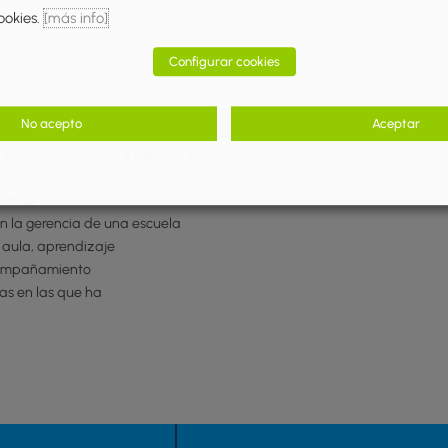
ookies.
[más info]
Configurar cookies
No acepto
Aceptar
 Educación Infantil y Experta en
on más
n la gerencia de una escuela
l aula, aprendizaje
acompañamiento
las en las que ha