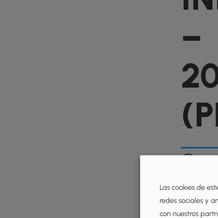
–
2
(
Cours
Las cookies de est
Free
redes sociales y a
con nuestros partne