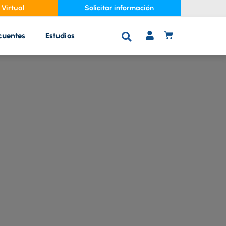
Virtual
Solicitar información
cuentes
Estudios
C
A
R
R
I
T
O