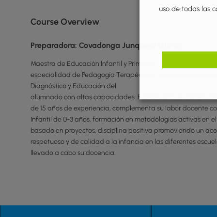
uso de todas las c
Course Overview
Preparadora: Covadonga Junquera Quirós
Maestra de Educación Infantil y Primaria,
especialidad de Pedagogía Terapéutica. Técnica superior de
Diagnóstico y Educación del
alumnado con altas capacidades.
Funcionaria de carrera c
de 15 años de experiencia, complementa su labor docente co
Infantil de 0-3 años, formación en metodologías activas en e
basado en proyectos, disciplina positiva promoviendo un 
respetuoso y de calidad a la infancia en las diferentes escue
llevado a cabo su docencia.