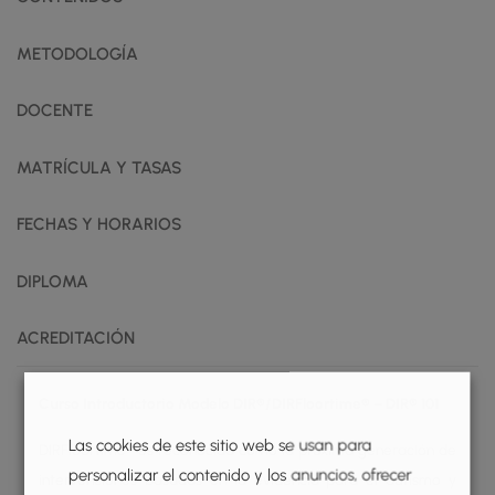
METODOLOGÍA
DOCENTE
MATRÍCULA Y TASAS
FECHAS Y HORARIOS
DIPLOMA
ACREDITACIÓN
Curso Introductorio Modelo DIR®/DIRFloortime® – DIR® 101
Las cookies de este sitio web se usan para
DIRFloortime® es reconocida como la próxima generación de
personalizar el contenido y los anuncios, ofrecer
intervenciones basadas en la evidencia para el autismo y