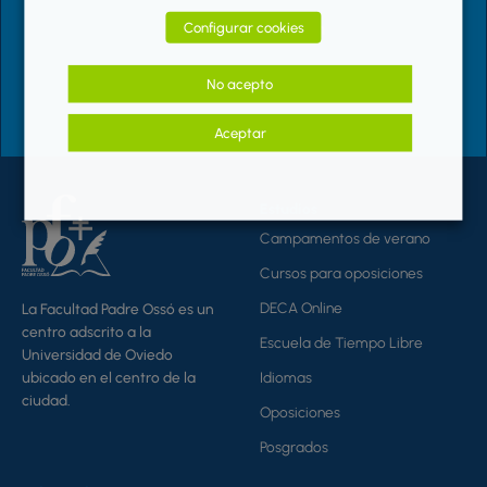
Solicitar información
Configurar cookies
+34 985 21 65 53 (Ext.183)
No acepto
Prado Picón s/n, Oviedo, Asturias
Aceptar
Estudios
Campamentos de verano
Cursos para oposiciones
DECA Online
La Facultad Padre Ossó es un
centro adscrito a la
Escuela de Tiempo Libre
Universidad de Oviedo
ubicado en el centro de la
Idiomas
ciudad.
Oposiciones
Posgrados