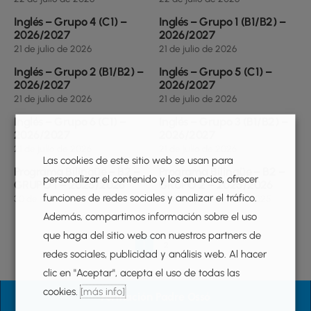
g
Inglés – Grupo 4 (C1) –
Inglés – Grupo 1 (B1/B2) –
i
2026/2027
2026/2027
21 de julio de 2026
21 de julio de 2026
n
a
Inglés – Grupo 2 (B1/B2) –
Inglés – Grupo 5 (C1) –
2026/2027
2026/2027
21 de julio de 2026
21 de julio de 2026
Inglés – Grupo 6 (C1) –
Inglés – Grupo 3 (B1/B2) –
2026/2027
2026/2027
21 de julio de 2026
21 de julio de 2026
Las cookies de este sitio web se usan para
Programa Bilingüe – B2 –
Programa Bilingüe – B2 –
personalizar el contenido y los anuncios, ofrecer
GRUPO 1 – 2025/2026
GRUPO 2 – 2025/2026
funciones de redes sociales y analizar el tráfico.
30 de septiembre de 2025
30 de septiembre de 2025
Además, compartimos información sobre el uso
que haga del sitio web con nuestros partners de
1
2
redes sociales, publicidad y análisis web. Al hacer
clic en "Aceptar", acepta el uso de todas las
cookies.
[más info]
Formación Padre Ossó