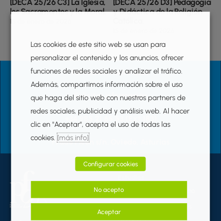
[DECA 25/26 C3] La Iglesia,
[DECA 25/26 D3] Pedagogía
los Sacramentos y la Moral.
y Didáctica de la Religión
Católica.
15 de enero de 2026
15 de enero de 2026
Las cookies de este sitio web se usan para
personalizar el contenido y los anuncios, ofrecer
funciones de redes sociales y analizar el tráfico.
Formación Padre Ossó
Además, compartimos información sobre el uso
Solicitar información
que haga del sitio web con nuestros partners de
redes sociales, publicidad y análisis web. Al hacer
+34 985 21 65 53 (Ext.183)
clic en "Aceptar", acepta el uso de todas las
cookies.
[más info]
Prado Picón s/n, Oviedo, Asturias
Configurar cookies
Estudios
No acepto
Campamentos de verano
Cursos para oposiciones
Aceptar