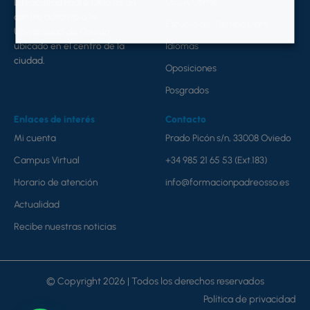
DECA Online
La Facultad Padre Ossó es un
centro adscrito a la
Escuela de Tiempo Libre
Universidad de Oviedo
ubicado en el centro de la
Idiomas
ciudad.
Oposiciones
Posgrados
Enlaces de interés
Contacto
Mi cuenta
Prado Picón s/n, 33008 Oviedo
Campus Virtual
+34 985 21 65 53 (Ext.183)
Horario de atención
info@formacionpadreosso.es
Actualidad
Recibe nuestras noticias
© Copyright 2026 | Todos los derechos reservados
Política de privacidad