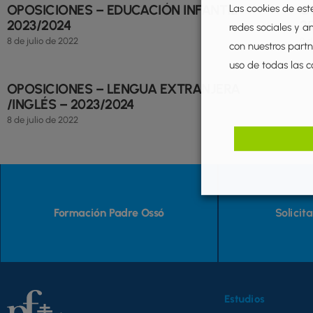
OPOSICIONES – EDUCACIÓN INFANTIL –
O
Las cookies de est
2023/2024
2
redes sociales y a
8 de julio de 2022
8 d
con nuestros partne
uso de todas las c
OPOSICIONES – LENGUA EXTRANJERA
/INGLÉS – 2023/2024
8 de julio de 2022
Formación Padre Ossó
Solicit
Estudios