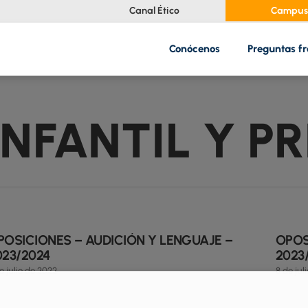
Canal Ético
Campus 
Conócenos
Preguntas f
NFANTIL Y P
POSICIONES – AUDICIÓN Y LENGUAJE –
OPOS
023/2024
2023
e julio de 2022
8 de jul