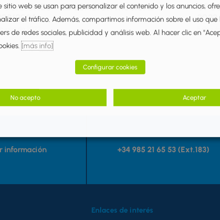
POSICIONES – EDUCACIÓN MUSICAL –
OPOS
e sitio web se usan para personalizar el contenido y los anuncios, ofr
023/2024
2023
nalizar el tráfico. Además, compartimos información sobre el uso que
e julio de 2022
8 de jul
rs de redes sociales, publicidad y análisis web. Al hacer clic en "Ace
ookies.
[más info]
Configurar cookies
No acepto
Aceptar
ar información
+34 985 21 65 53 (Ext.183)
Enlaces de interés