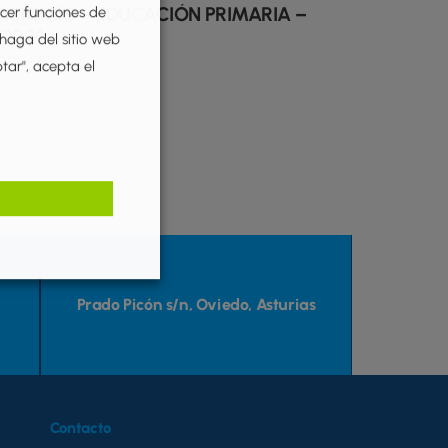
ICIONES – EDUCACIÓN PRIMARIA –
ecer funciones de
/2024
 haga del sitio web
io de 2022
ptar", acepta el
Prado Picón s/n, Oviedo, Asturias
Contacto