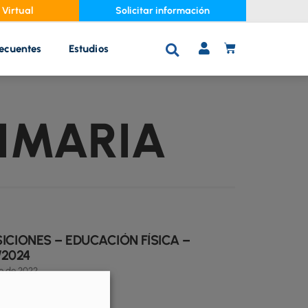
Virtual
Solicitar información
recuentes
Estudios
C
A
R
R
RIMARIA
I
T
O
ICIONES – EDUCACIÓN FÍSICA –
/2024
io de 2022