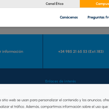
Canal Ético
Campus 
Conócenos
Preguntas f
ar información
+34 985 21 65 53 (Ext.183)
Enlaces de interés
verano
Mi cuenta
iones
Campus Virtual
e sitio web se usan para personalizar el contenido y los anuncios, ofr
Horario de atención
nalizar el tráfico. Además, compartimos información sobre el uso que