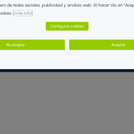
Libre
Actualidad
rs de redes sociales, publicidad y análisis web. Al hacer clic en "Ace
Recibe nuestras noticias
ookies.
[más info]
Configurar cookies
No acepto
Aceptar
Política de privacidad
Aviso legal y condici