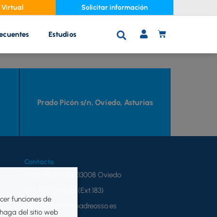
Virtual
Solicitar información
recuentes
Estudios
C
A
R
R
I
T
Prado Picón s/n, Oviedo, Asturias
O
Contacto
Prado Picón s/n, 33008 Oviedo
+34 985 21 65 53 (Ext.183)
ecer funciones de
info@formacionpadreosso.es
 haga del sitio web