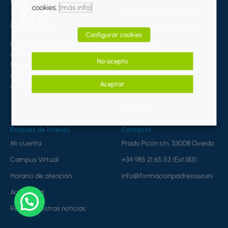
cookies.
[más info]
Campamentos de verano
Cursos para oposiciones
Configurar cookies
DECA Online
La Facultad Padre Ossó es un
centro adscrito a la
Escuela de Tiempo Libre
No acepto
Universidad de Oviedo
ubicado en el centro de la
Idiomas
Aceptar
ciudad.
Oposiciones
Posgrados
Enlaces de interés
Contacto
Mi cuenta
Prado Picón s/n, 33008 Oviedo
Campus Virtual
+34 985 21 65 53 (Ext.183)
Horario de atención
info@formacionpadreosso.es
Actualidad
Recibe nuestras noticias