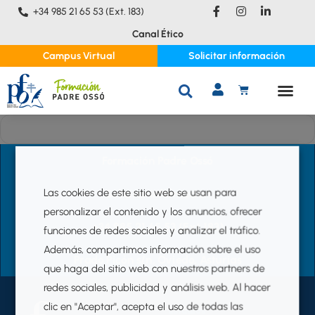
F
I
L
I
+34 985 21 65 53 (Ext. 183)
a
n
i
c
s
n
r
Canal Ético
e
t
k
a
b
a
e
Campus Virtual
Solicitar información
o
g
d
l
o
r
i
k
a
n
c
C
-
m
-
o
f
i
A
n
Conócenos
Preguntas frecuentes
Estudios
n
R
t
R
Formación Padre Ossó
e
I
n
T
Las cookies de este sitio web se usan para
Solicitar información
i
O
personalizar el contenido y los anuncios, ofrecer
d
+34 985 21 65 53 (Ext.183)
funciones de redes sociales y analizar el tráfico.
o
Además, compartimos información sobre el uso
Prado Picón s/n, Oviedo, Asturias
que haga del sitio web con nuestros partners de
redes sociales, publicidad y análisis web. Al hacer
clic en "Aceptar", acepta el uso de todas las
Estudios