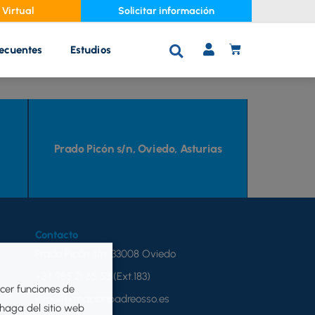
Virtual
Solicitar información
recuentes
Estudios
C
A
R
R
I
T
Prado Picón s/n, Oviedo, Asturias
O
Contacto
Prado Picón s/n, 33008 Oviedo
+34 985 21 65 53 (Ext.183)
ecer funciones de
info@formacionpadreosso.es
 haga del sitio web