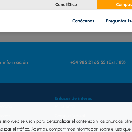
Canal Ético
Campus 
Conócenos
Preguntas f
ar información
+34 985 21 65 53 (Ext.183)
Enlaces de interés
verano
Mi cuenta
iones
Campus Virtual
e sitio web se usan para personalizar el contenido y los anuncios, ofr
Horario de atención
nalizar el tráfico. Además, compartimos información sobre el uso que