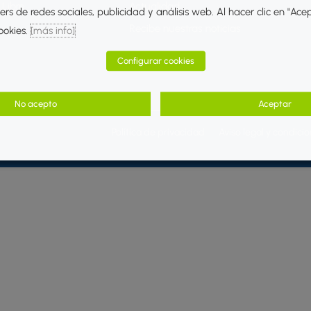
Libre
Actualidad
rs de redes sociales, publicidad y análisis web. Al hacer clic en "Ace
Recibe nuestras noticias
ookies.
[más info]
Configurar cookies
No acepto
Aceptar
Política de privacidad
Aviso legal y condici