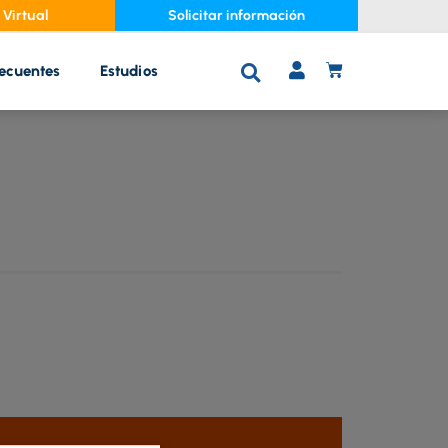
Virtual
Solicitar información
recuentes
Estudios
C
A
R
R
I
T
O