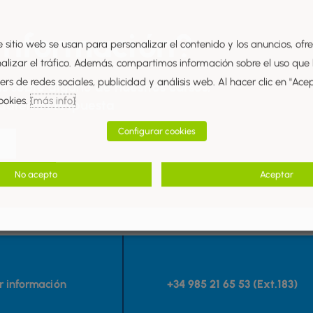
información?
e sitio web se usan para personalizar el contenido y los anuncios, ofr
nalizar el tráfico. Además, compartimos información sobre el uso que
rs de redes sociales, publicidad y análisis web. Al hacer clic en "Ace
s sobre alguno de nuestros cursos,
ookies.
[más info]
 daremos respuesta
Configurar cookies
No acepto
Aceptar
ar información
+34 985 21 65 53 (Ext.183)