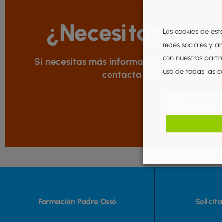
¿Necesitas más 
Las cookies de est
redes sociales y a
con nuestros partne
Si necesitas más información o tienes duda
uso de todas las c
contacta con nosotros y te
CONTACTAR
Formación Padre Ossó
Solicit