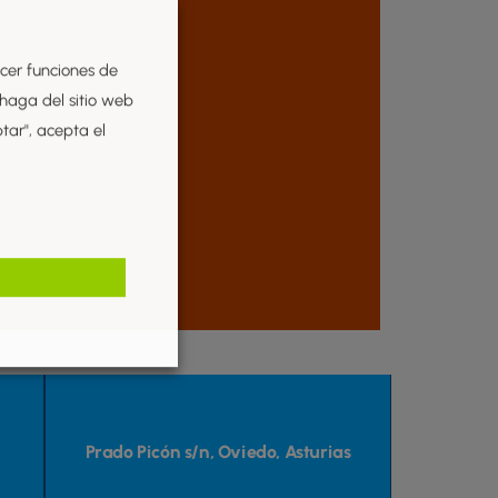
ecer funciones de
 haga del sitio web
ptar", acepta el
Prado Picón s/n, Oviedo, Asturias