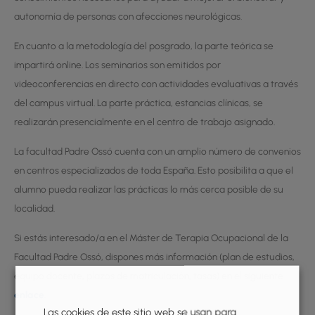
autonomía de personas con afecciones neurológicas.
En cuanto a la metodología del posgrado, la parte teórica se
impartirá online. Los seminarios son emitidos por
videoconferencias en directo con actividades evaluativas a través
del campus virtual. La parte práctica, estancias clínicas, se
realizarán presencialmente en el centro de trabajo asignado.
La facultad Padre Ossó cuenta con un amplio número de convenios
en centros especializados de toda España. Esto posibilita a que el
alumno pueda realizar las prácticas lo más cerca posible de su
localidad.
Si estás interesado/a en el Máster de Terapia Ocupacional de la
Facultad Padre Ossó, dispones más información (plan de estudios,
equipo docente, plazos de matriculación, tasas) en el siguiente
enlace
.
Las cookies de este sitio web se usan para