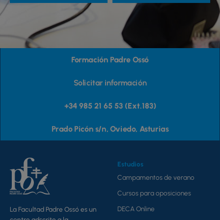
en
en
la
la
página
pág
de
de
Formación Padre Ossó
producto
pr
Solicitar información
+34 985 21 65 53 (Ext.183)
Prado Picón s/n, Oviedo, Asturias
Estudios
Campamentos de verano
Cursos para oposiciones
DECA Online
La Facultad Padre Ossó es un
centro adscrito a la