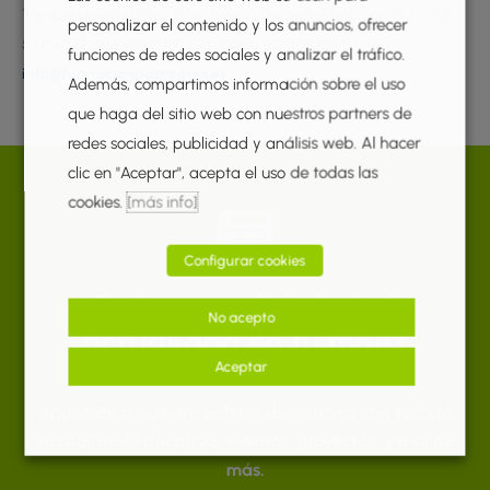
También puedes contactar con nosotros en el teléfono 985 21 65
personalizar el contenido y los anuncios, ofrecer
53 (Ext. 22) o enviándonos un correo electrónico a
funciones de redes sociales y analizar el tráfico.
info@formacionpadreosso.es
Además, compartimos información sobre el uso
que haga del sitio web con nuestros partners de
redes sociales, publicidad y análisis web. Al hacer
clic en "Aceptar", acepta el uso de todas las
cookies.
[más info]
Configurar cookies
¿Quieres recibir toda la
No acepto
actualidad en tu mail?
Aceptar
Apúntate a nuestro boletín de noticias con toda la
actualidad educativa, eventos, proyectos, y mucho
más.