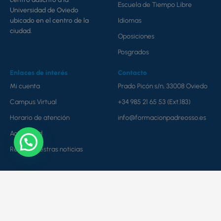
Escuela de Tiempo Libre
Universidad de Oviedo
ubicado en el centro de la
Idiomas
ciudad.
Oposiciones
Posgrados
Enlaces de interés
Contacto
Mi cuenta
Prado Picón s/n, 33008 Oviedo
Campus Virtual
+34 985 21 65 53 (Ext.183)
Horario de atención
info@formacionpadreosso.es
Actualidad
Recibe nuestras noticias
© Copyright 2026 | Todos los derechos reservados
Política de privacidad
Aviso legal y condiciones de contratación
Cookies