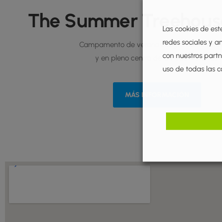
The Summer Treehous
Las cookies de est
redes sociales y a
Campamento de verano íntegramente en in
con nuestros partne
y en pleno centro de Oviedo, Asturias.
uso de todas las c
MÁS INFORMACIÓN