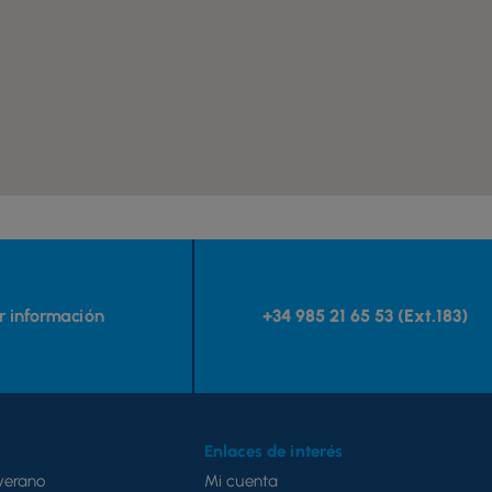
ar información
+34 985 21 65 53 (Ext.183)
Enlaces de interés
verano
Mi cuenta