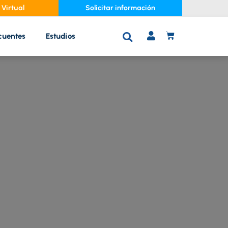
Virtual
Solicitar información
cuentes
Estudios
C
A
R
R
I
T
O