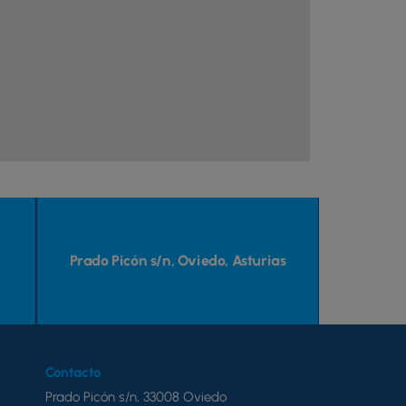
Prado Picón s/n, Oviedo, Asturias
Contacto
Prado Picón s/n, 33008 Oviedo