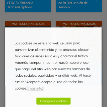
(TDCS). Enfoque
de la Disfunción del
elegir
ele
Transdisciplinar
Tendón
en
en
la
la
página
pág
MATRÍCULA FINALIZADA
MATRÍCULA FINALIZADA
Este
Est
de
de
producto
pr
producto
pr
tiene
tie
Las cookies de este sitio web se usan para
múltiples
múl
personalizar el contenido y los anuncios, ofrecer
variantes.
var
funciones de redes sociales y analizar el tráfico.
Las
Las
Además, compartimos información sobre el uso
opciones
opc
que haga del sitio web con nuestros partners de
se
se
Curso Razonamiento
Curso Introductorio
redes sociales, publicidad y análisis web. Al hacer
pueden
pu
Clínico en Logopedia
Modelo DIR®/DIRFloortime®
Neurológica en Adultos
– DIR® 101
clic en "Aceptar", acepta el uso de todas las
elegir
ele
cookies.
[más info]
en
en
la
la
Configurar cookies
página
pág