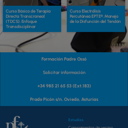
se
s
Curso Básico de Terapia
Curso Electrólisis
pueden
p
Directa Transcraneal
Percutánea EPTE®. Manejo
elegir
e
(TDCS). Enfoque
de la Disfunción del Tendón
Transdisciplinar
en
e
la
la
página
p
de
d
Formación Padre Ossó
producto
p
Solicitar información
+34 985 21 65 53 (Ext.183)
Prado Picón s/n, Oviedo, Asturias
Estudios
Campamentos de verano