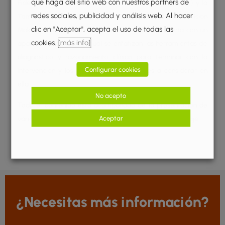
que haga del sitio web con nuestros partners de
Fidelidad para la Integración Sensorial de Ayres® (ASI®) y la
redes sociales, publicidad y análisis web. Al hacer
Toma de Decisiones Basada en Datos (Data Driven Decisión
clic en "Aceptar", acepta el uso de todas las
Making, DDDM). Seguidamente, la evaluación cuenta con un
cookies.
[más info]
apartado propio en el cual se enfatizan las herramientas de
diagnóstico y razonamiento clínico para terminar con la
Configurar cookies
intervención y los aspectos fundamentales a considerar en
ella.
No acepto
Todo el contenido está acompañado de la presentación de
Aceptar
varios casos clínicos que apoyan el proceso de aprendizaje.
¿Necesitas más información?