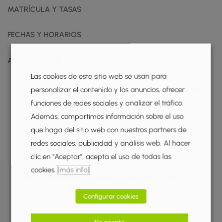
MATRÍCULA Y TASAS
FECHAS Y HORARIOS
ACREDITACIÓN
Las cookies de este sitio web se usan para
personalizar el contenido y los anuncios, ofrecer
La prevalencia de los desórdenes alimenticios en niños y niñas
funciones de redes sociales y analizar el tráfico.
con trastornos del espectro autista (TEA) es elevada, según
Además, compartimos información sobre el uso
las últimas revisiones podemos hablar de que este tipo de
que haga del sitio web con nuestros partners de
desórdenes se presentan en alrededor del 90% (Kodak &
redes sociales, publicidad y análisis web. Al hacer
Piazza, 2008) de los niños y niñas con TEA, desde casos muy
clic en "Aceptar", acepta el uso de todas las
severos a desórdenes leves.
cookies.
[más info]
Como profesionales del desarrollo debemos conocer como
impactan estas dificultades en nuestros niños y en sus
Configurar cookies
familias. El curso constará de una parte teórico-práctica para
otorgar herramientas de evaluación e implementación de