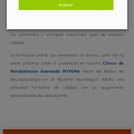
Aceptar
El profesorado está compuesto por neurólogos y
neuropsicólogos referentes en España, con amplia
experiencia clínica y activos en el sector, lo que garantiza que
los contenidos y enfoques impartidos sean de máxima
calidad.
La formación online, con seminarios en directo, junto con la
parte práctica online o presencial en nuestra
Clínica de
Rehabilitación Avanzada INYPEMA
, hacen del Máster de
Neuropsicología en el Paciente Neurológico Adulto una
actividad formativa de calidad, con un seguimiento
personalizado de cada alumno.