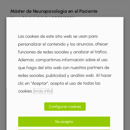
Máster de Neuropsicología en el Paciente
Neurológico Adulto 2025/2026
El Máster de Neuropsicología en el Paciente Neurológico
Las cookies de este sitio web se usan para
Adulto es un título propio de la Facultad de Padre Ossó. Un
personalizar el contenido y los anuncios, ofrecer
programa de posgrado diseñado para formar a futuros
funciones de redes sociales y analizar el tráfico.
profesionales de la neuropsicología con un enfoque
Además, compartimos información sobre el uso
avanzado y práctico, abordando tanto los aspectos teóricos
que haga del sitio web con nuestros partners de
como los más innovadores de la neuropsicología clínica.
redes sociales, publicidad y análisis web. Al hacer
El máster tiene como objetivo principal dotar a los
clic en "Aceptar", acepta el uso de todas las
estudiantes de las competencias necesarias para realizar una
cookies.
[más info]
evaluación neuropsicológica integral, interpretar los
resultados a través del razonamiento clínico, diseñar planes
Configurar cookies
de intervención eficaces y capacitar a los alumnos para
elaborar informes clínicos detallados. Además, fomenta la
No acepto
investigación aplicada en el campo de la neuropsicología.