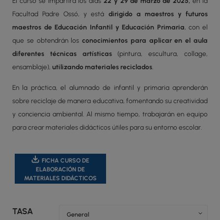
El curso se impartirá los días
22 y 29 de marzo de 2025,
en la
Facultad Padre Ossó, y está
dirigido a maestros y futuros
maestros de Educación Infantil y Educación Primaria
, con el
que se obtendrán los
conocimientos para aplicar en el aula
diferentes técnicas artísticas
(pintura, escultura, collage,
ensamblaje),
utilizando materiales reciclados
.
En la práctica, el alumnado de infantil y primaria aprenderán
sobre reciclaje de manera educativa, fomentando su creatividad
y conciencia ambiental. Al mismo tiempo, trabajarán en equipo
para crear materiales didácticos útiles para su entorno escolar.
FICHA CURSO DE
ELABORACIÓN DE
MATERIALES DIDÁCTICOS
TASA