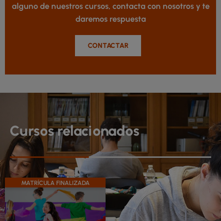
alguno de nuestros cursos, contacta con nosotros y te
daremos respuesta
CONTACTAR
Cursos relacionados
MATRÍCULA FINALIZADA
Este
producto
tiene