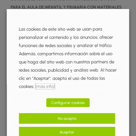
PARA EL AULA DE INFANTIL Y PRIMARIA CON MATERIALES
RECICLADOS
El curso dotará a los maestros y futuros maestros de los
Las cookies de este sitio web se usan para
conocimientos necesarios para enseñar al alumnado de
personalizar el contenido y los anuncios, ofrecer
Educación Infantil y Educación Primaria sobre reciclaje de
funciones de redes sociales y analizar el tráfico.
manera práctica, creativa y educativa, fomentando su
Además, compartimos información sobre el uso
creatividad y conciencia ambiental, al mismo tiempo que
que haga del sitio web con nuestros partners de
trabajan en equipo para crear materiales didácticos útiles
redes sociales, publicidad y análisis web. Al hacer
para su entorno escolar. Está diseñado para que, en su
clic en "Aceptar", acepta el uso de todas las
aplicación en el aula, el alumnado desarrolle y explore su
cookies.
[más info]
creatividad sin límites, a través de técnicas artísticas como la
pintura, la escultura, el collage y el ensamblaje, utilizando
Configurar cookies
materiales reciclados.
No acepto
Los asistentes aprenderán a transformar objetos cotidianos
en obras de arte, comprendiendo al mismo tiempo el impacto
Aceptar